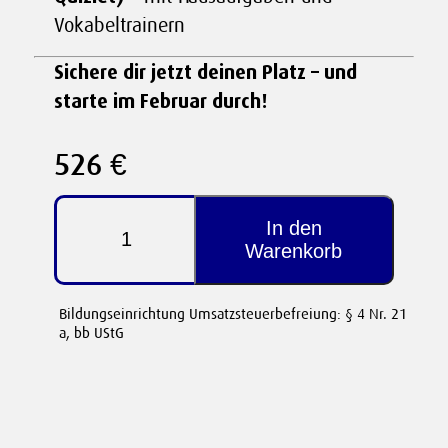
Vokabeltrainern
Sichere dir jetzt deinen Platz – und
starte im Februar durch!
526 €
Niederländisch
Intensivkurs
In den
|
Warenkorb
A1
bis
A2.2
Bildungseinrichtung Umsatzsteuerbefreiung: § 4 Nr. 21
Level
a, bb UStG
-
01
Juni
2026
Menge