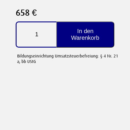
658 €
Niederländisch
Intensivkurs
In den
|
Warenkorb
A1
bis
B1
Bildungseinrichtung Umsatzsteuerbefreiung: § 4 Nr. 21
Level
a, bb UStG
-
28
März
2026
Menge