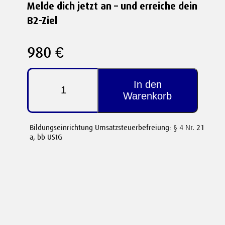
Melde dich jetzt an – und erreiche dein
B2-Ziel
980 €
Nt2
Kurs
In den
|
Warenkorb
A1
bis
B2
Bildungseinrichtung Umsatzsteuerbefreiung: § 4 Nr. 21
Level
a, bb UStG
inkl.
NT2-
Prüfungstraining
-
08.05.2027
Wochenendkurs
Menge